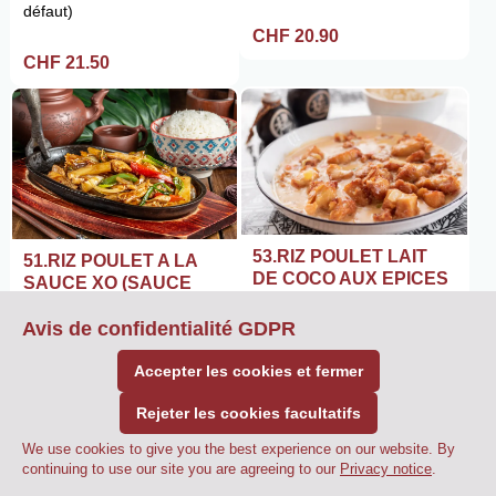
défaut)
CHF 20.90
CHF 21.50
53.RIZ POULET LAIT
51.RIZ POULET A LA
DE COCO AUX EPICES
SAUCE XO (SAUCE
FRTUITS DE MER)
Riz blanc inclus, fort (par
Avis de confidentialité GDPR
défaut)
Riz blanc inclus, fort (par
défaut)
Accepter les cookies et fermer
CHF 23.90
CHF 22.90
Rejeter les cookies facultatifs
We use cookies to give you the best experience on our website. By
0
continuing to use our site you are agreeing to our
CHF 0.00
Commander
Privacy notice
.