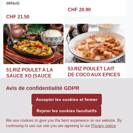
défaut)
CHF 20.90
CHF 21.50
53.RIZ POULET LAIT
51.RIZ POULET A LA
DE COCO AUX EPICES
SAUCE XO (SAUCE
FRTUITS DE MER)
Riz blanc inclus, fort (par
Avis de confidentialité GDPR
défaut)
Riz blanc inclus, fort (par
défaut)
Accepter les cookies et fermer
CHF 23.90
CHF 22.90
Rejeter les cookies facultatifs
We use cookies to give you the best experience on our website. By
0
continuing to use our site you are agreeing to our
CHF 0.00
Commander
Privacy notice
.